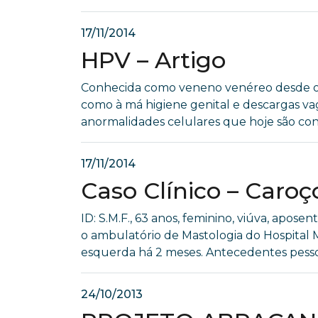
17/11/2014
HPV – Artigo
Conhecida como veneno venéreo desde o sé
como à má higiene genital e descargas vagi
anormalidades celulares que hoje são conhe
17/11/2014
Caso Clínico – Caro
ID: S.M.F., 63 anos, feminino, viúva, apos
o ambulatório de Mastologia do Hospital
esquerda há 2 meses. Antecedentes pessoai
24/10/2013