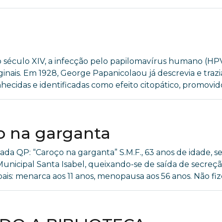
culo XIV, a infecção pelo papilomavírus humano (HPV) j
nais. Em 1928, George Papanicolaou já descrevia e trazia 
cidas e identificadas como efeito citopático, promovido 
ço na garganta
entada QP: “Caroço na garganta” S.M.F., 63 anos de idade,
 Municipal Santa Isabel, queixando-se de saída de secr
s: menarca aos 11 anos, menopausa aos 56 anos. Não fizer