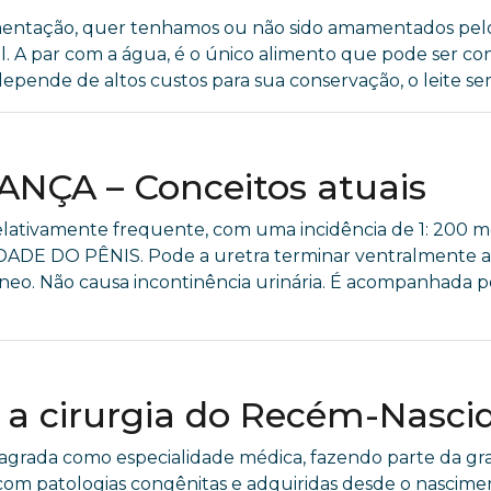
limentação, quer tenhamos ou não sido amamentados pelo
. A par com a água, é o único alimento que pode ser co
pende de altos custos para sua conservação, o leite se
NÇA – Conceitos atuais
elativamente frequente, com uma incidência de 1: 200 m
DO PÊNIS. Pode a uretra terminar ventralmente aba
neo. Não causa incontinência urinária. É acompanhada p
 a cirurgia do Recém-Nasci
nsagrada como especialidade médica, fazendo parte da gr
s com patologias congênitas e adquiridas desde o nascim