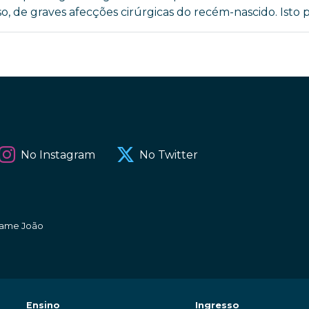
 de graves afecções cirúrgicas do recém-nascido. Isto pa
No Instagram
No Twitter
amame João
Ensino
Ingresso