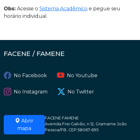
Obs:
Acesse o
Sistema Acadêmico
e pegue seu
horário individual.
FACENE / FAMENE
No Facebook
No Youtube
No Instagram
No Twitter
FACENE FAMENE
Abrir
Avenida Frei Galvão, n 12, Gramame João
mapa
Pessoa/PB. CEP:58067-695