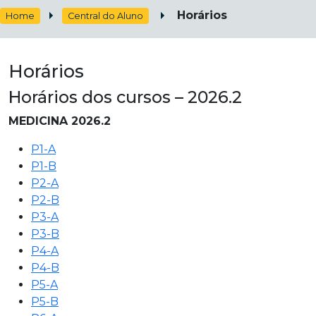
Horários
Home
Central do Aluno
Horários
Horários dos cursos – 2026.2
MEDICINA 2026.2
P1-A
P1-B
P2-A
P2-B
P3-A
P3-B
P4-A
P4-B
P5-A
P5-B