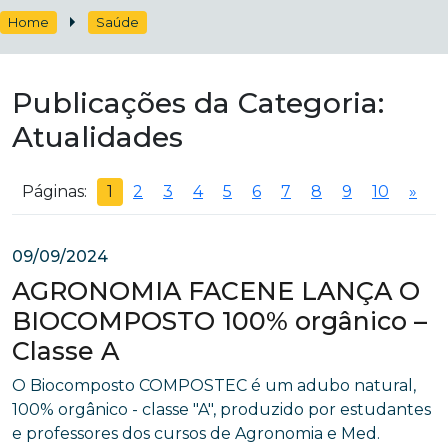
Home
Saúde
Publicações da Categoria:
Atualidades
Páginas:
1
2
3
4
5
6
7
8
9
10
»
09/09/2024
AGRONOMIA FACENE LANÇA O
BIOCOMPOSTO 100% orgânico –
Classe A
O Biocomposto COMPOSTEC é um adubo natural,
100% orgânico - classe "A", produzido por estudantes
e professores dos cursos de Agronomia e Med.