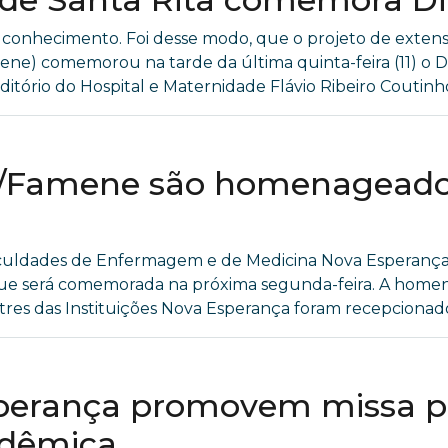
conhecimento. Foi desse modo, que o projeto de extens
) comemorou na tarde da última quinta-feira (11) o Dia
ório do Hospital e Maternidade Flávio Ribeiro Coutinho, n
e/Famene são homenageado
s Faculdades de Enfermagem e de Medicina Nova Esperan
que será comemorada na próxima segunda-feira. A homen
stres das Instituições Nova Esperança foram recepcionados
perança promovem missa pa
dêmica