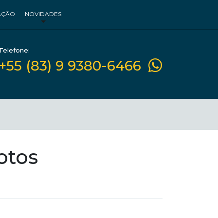
AÇÃO
NOVIDADES
Telefone:
+55 (83) 9 9380-6466
otos