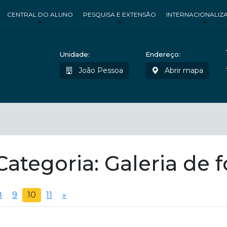
CENTRAL DO ALUNO
PESQUISA E EXTENSÃO
INTERNACIONALIZ
Unidade:
Endereço:
João Pessoa
Abrir mapa
ategoria: Galeria de f
8
9
10
11
»