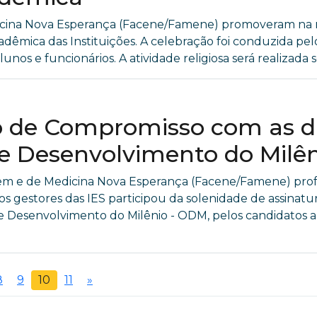
ina Nova Esperança (Facene/Famene) promoveram na ma
êmica das Instituições. A celebração foi conduzida pel
lunos e funcionários. A atividade religiosa será realizada s
 de Compromisso com as di
de Desenvolvimento do Milê
m e de Medicina Nova Esperança (Facene/Famene) profª
dos gestores das IES participou da solenidade de assin
 de Desenvolvimento do Milênio - ODM, pelos candidatos 
8
9
10
11
»