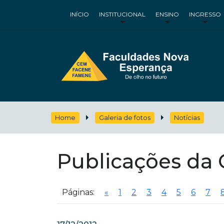
INÍCIO
INSTITUCIONAL
ENSINO
INGRESSO
Home
Galeria de fotos
Notícias
Publicações da C
Páginas:
«
1
2
3
4
5
6
7