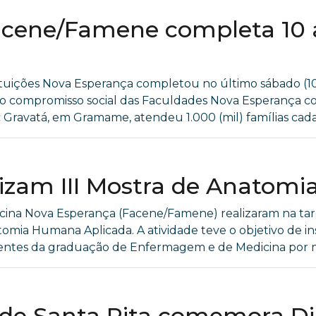
acene/Famene completa 10 
 Instituições Nova Esperança completou no último sábado
o compromisso social das Faculdades Nova Esperança c
Gravatá, em Gramame, atendeu 1.000 (mil) famílias cadas
izam III Mostra de Anatom
na Nova Esperança (Facene/Famene) realizaram na tarde
natomia Humana Aplicada. A atividade teve o objetivo de 
centes da graduação de Enfermagem e de Medicina por me
de Santa Rita comemora Di