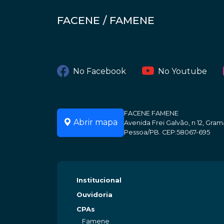
FACENE / FAMENE
No Facebook
No Youtube
FACENE FAMENE
Abrir mapa
Avenida Frei Galvão, n 12, Gr
Pessoa/PB. CEP:58067-695
Institucional
Ouvidoria
CPAs
Famene