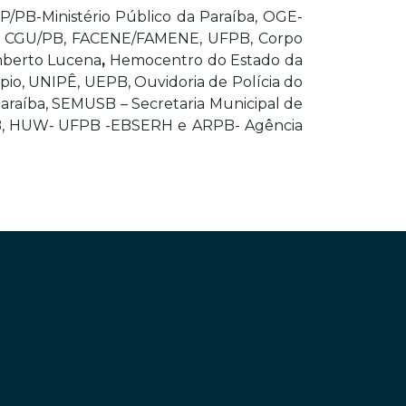
P/PB-Ministério Público da Paraíba,
OGE-
a, CGU/PB,
FACENE/FAMENE, UFPB,
Corpo
mberto Lucena
,
Hemocentro do Estado da
pio,
UNIPÊ, UEPB, Ouvidoria de Polícia do
 Paraíba, SEMUSB – Secretaria Municipal de
/PB, HUW- UFPB -EBSERH e
ARPB- Agência