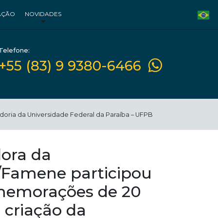
AÇÃO
NOVIDADES
Telefone:
+55 (83) 9 9380-6466
oria da Universidade Federal da Paraíba – UFPB
ora da
/Famene participou
memorações de 20
 criação da