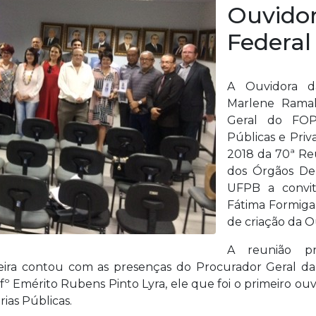
Ouvidor
Federal
A Ouvidora d
Marlene Ramalh
Geral do FOP
Públicas e Priv
2018 da 70ª Re
dos Órgãos Del
UFPB a convit
Fátima Formiga
de criação da O
A reunião pre
veira contou com as presenças do Procurador Geral d
 Emérito Rubens Pinto Lyra, ele que foi o primeiro ouvi
ias Públicas.