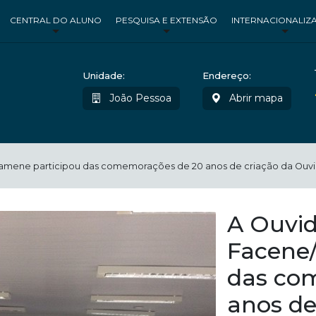
CENTRAL DO ALUNO
PESQUISA E EXTENSÃO
INTERNACIONALIZ
Unidade:
Endereço:
João Pessoa
Abrir mapa
amene participou das comemorações de 20 anos de criação da Ouvid
A Ouvid
Facene
das co
anos de