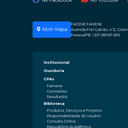
No Facebook
No Youtube
FACENE FAMENE
Abrir mapa
Avenida Frei Galvão, n 12, Gr
Pessoa/PB. CEP:58067-695
Institucional
Ouvidoria
CPAs
Famene
Comissões
Resultados
Biblioteca
Produtos, Serviços e Projetos
Responsabilidade do Usuário
Consulta Online
Repositório Acadêmico