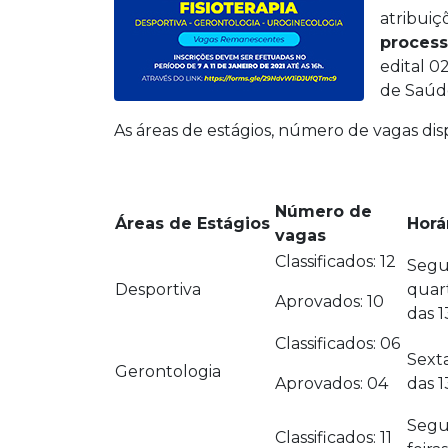
atribuiç
process
edital 0
de Saúd
As áreas de estágios, número de vagas disp
Número de
Áreas de Estágios
Horá
vagas
Classificados: 12
Segu
Desportiva
quart
Aprovados: 10
das 1
Classificados: 06
Sexta
Gerontologia
Aprovados: 04
das 1
Segu
Classificados: 11