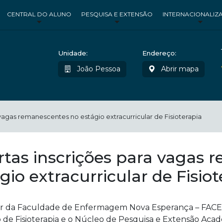
CENTRAL DO ALUNO
PESQUISA E EXTENSÃO
INTERNACIONALIZ
Unidade:
Endereço:
João Pessoa
Abrir mapa
vagas remanescentes no estágio extracurricular de Fisioterapia
rtas inscrições para vagas 
gio extracurricular de Fisio
or da Faculdade de Enfermagem Nova Esperança – FACE
 de Fisioterapia e o Núcleo de Pesquisa e Extensão Aca