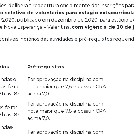
ões, delibera:a reabertura oficialmente das inscrições
par
o seletivo de voluntários para estágio extracurricu
2/2020, publicado em dezembro de 2020, para estágio 
e Nova Esperança – Valentina,
com vigência de 20 de j
oníveis, horários das atividades e pré-requisitos requerid
rios
Pré-requisitos
ndas e
Ter aprovação na disciplina com
as-feiras,
nota maior que 7,8 e possuir CRA
3h às 18h
acima 7,0.
Ter aprovação na disciplina com
s-feiras,
nota maior que 7,8 e possuir CRA
3h às 18h
acima 7,0.
ndas-
Ter aprovação na disciplina com