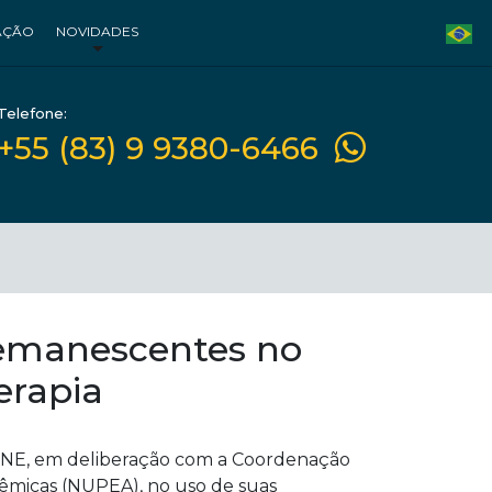
AÇÃO
NOVIDADES
Telefone:
+55 (83) 9 9380-6466
remanescentes no
terapia
NE, em deliberação com a Coordenação
dêmicas (NUPEA), no uso de suas