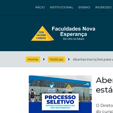
INÍCIO
INSTITUCIONAL
ENSINO
INGRESSO
Home
Notícias
Abertas inscrições para 
Abe
está
O Diret
do curso