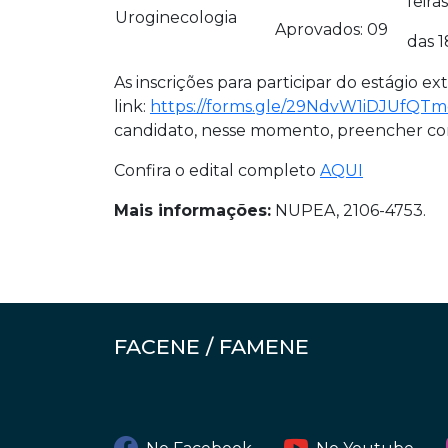
feiras
Uroginecologia
Aprovados: 09
das 1
As inscrições para participar do estágio e
link:
https://forms.gle/29NdvW1iDJUfQTm
candidato, nesse momento, preencher cor
Confira o edital completo
AQUI
Mais informações:
NUPEA, 2106-4753.
FACENE / FAMENE