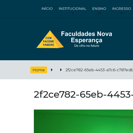
INÍCIO
INSTITUCIONAL
ENSINO
INGRESSO
Home
2f2ce782-65eb-4453-a7c6-c787edb
2f2ce782-65eb-4453