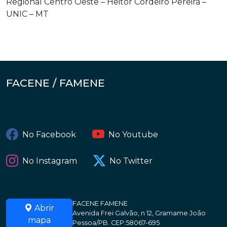
Regional Centro Oeste – Heitor Cordeiro Pereira –
UNIC – MT
FACENE / FAMENE
No Facebook
No Youtube
No Instagram
No Twitter
FACENE FAMENE
Abrir
Avenida Frei Galvão, n 12, Gramame João
mapa
Pessoa/PB. CEP:58067-695