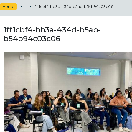
Home
1ff1cbf4-bb3a-434d-b5ab-b54b94c03c06
1ff1cbf4-bb3a-434d-b5ab-
b54b94c03c06