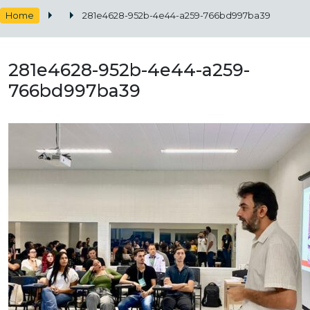
Home
281e4628-952b-4e44-a259-766bd997ba39
281e4628-952b-4e44-a259-
766bd997ba39