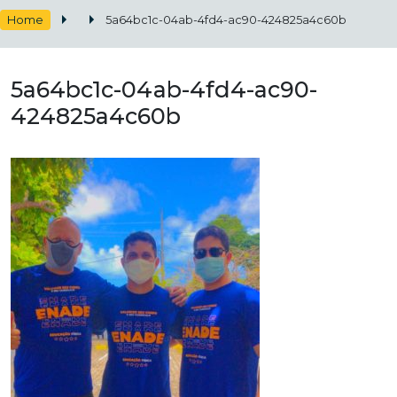
Home
5a64bc1c-04ab-4fd4-ac90-424825a4c60b
5a64bc1c-04ab-4fd4-ac90-
424825a4c60b