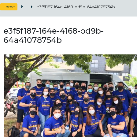
Home
e3f5f187-164e-4168-bd9b-64a41078754b
e3f5f187-164e-4168-bd9b-
64a41078754b