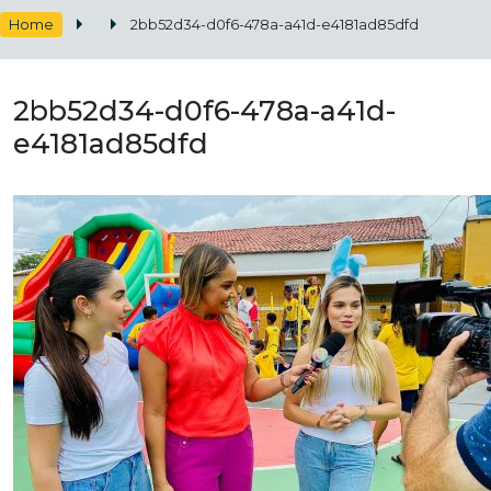
Home
2bb52d34-d0f6-478a-a41d-e4181ad85dfd
2bb52d34-d0f6-478a-a41d-
e4181ad85dfd