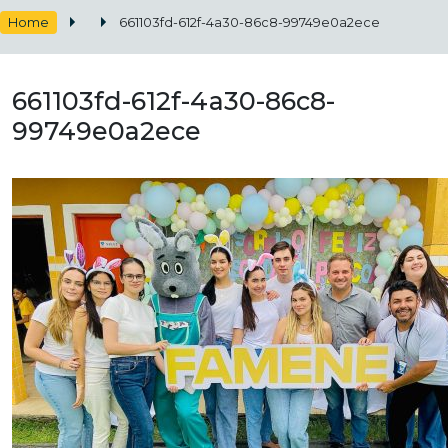
Home
661103fd-612f-4a30-86c8-99749e0a2ece
661103fd-612f-4a30-86c8-
99749e0a2ece