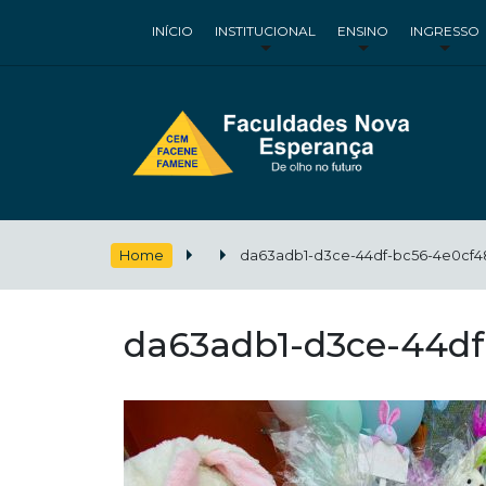
INÍCIO
INSTITUCIONAL
ENSINO
INGRESSO
Home
da63adb1-d3ce-44df-bc56-4e0cf4
da63adb1-d3ce-44df