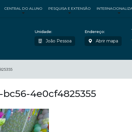
CENTRAL DO ALUNO
PESQUISA E EXTENSÃO
INTERNACIONALIZ
Unidade:
Endereço:
João Pessoa
Abrir mapa
825355
-bc56-4e0cf4825355