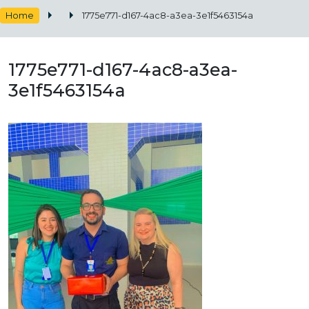
Home
1775e771-d167-4ac8-a3ea-3e1f5463154a
1775e771-d167-4ac8-a3ea-
3e1f5463154a