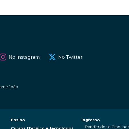
No Instagram
No Twitter
amame João
Ensino
Ingresso
Transferidos e Graduad
Cursos (Técnico e tecnólogo)