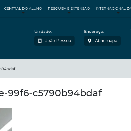
CENTRAL DO ALUNO
PESQUISA E EXTENSÃO
INTERNACIONALIZ
Unidade:
Endereço:
João Pessoa
Abrir mapa
b94bdaf
e-99f6-c5790b94bdaf