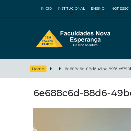
INÍCIO
INSTITUCIONAL
ENSINO
INGRESSO
Home
6e688c6d-88d6-49be-99f6-c5790
6e688c6d-88d6-49b