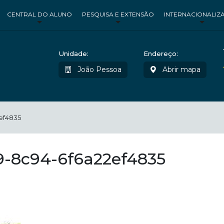
CENTRAL DO ALUNO
PESQUISA E EXTENSÃO
INTERNACIONALIZ
Unidade:
Endereço:
João Pessoa
Abrir mapa
ef4835
-8c94-6f6a22ef4835