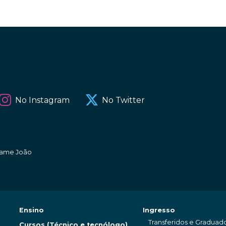
No Instagram
No Twitter
amame João
Ensino
Ingresso
Transferidos e Graduad
Cursos (Técnico e tecnólogo)