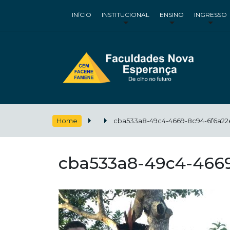
INÍCIO
INSTITUCIONAL
ENSINO
INGRESSO
Home
cba533a8-49c4-4669-8c94-6f6a22
cba533a8-49c4-4669