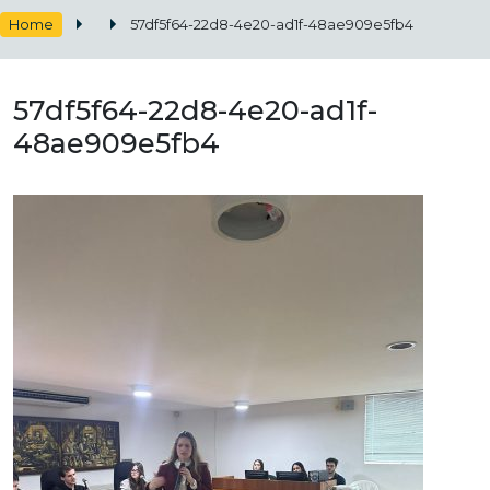
Home
57df5f64-22d8-4e20-ad1f-48ae909e5fb4
57df5f64-22d8-4e20-ad1f-
48ae909e5fb4