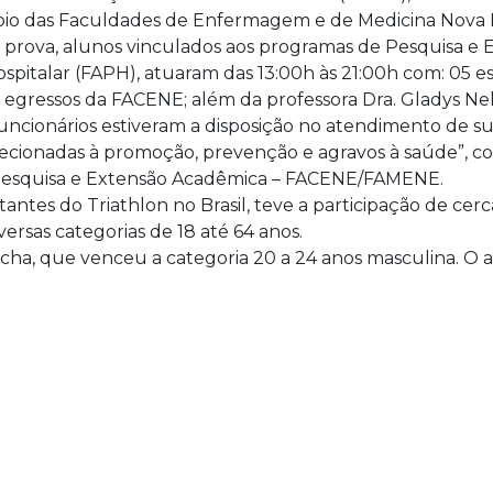
poio das Faculdades de Enfermagem e de Medicina Nov
prova, alunos vinculados aos programas de Pesquisa e 
italar (FAPH), atuaram das 13:00h às 21:00h com: 05 e
, egressos da FACENE; além da professora Dra. Gladys N
cionários estiveram a disposição no atendimento de supo
irecionadas à promoção, prevenção e agravos à saúde”, 
Pesquisa e Extensão Acadêmica – FACENE/FAMENE.
ntes do Triathlon no Brasil, teve a participação de cer
iversas categorias de 18 até 64 anos.
cha, que venceu a categoria 20 a 24 anos masculina. O