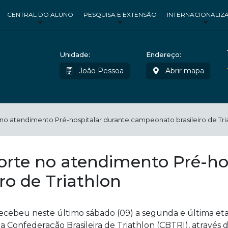
CENTRAL DO ALUNO
PESQUISA E EXTENSÃO
INTERNACIONALIZ
Unidade:
Endereço:
João Pessoa
Abrir mapa
no atendimento Pré-hospitalar durante campeonato brasileiro de Tri
rte no atendimento Pré-hos
ro de Triathlon
recebeu neste último sábado (09) a segunda e última et
 Confederação Brasileira de Triathlon (CBTRI), através 