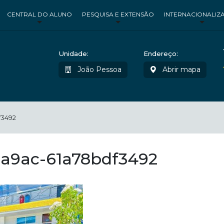
CENTRAL DO ALUNO
PESQUISA E EXTENSÃO
INTERNACIONALIZ
Unidade:
Endereço:
João Pessoa
Abrir mapa
f3492
-a9ac-61a78bdf3492