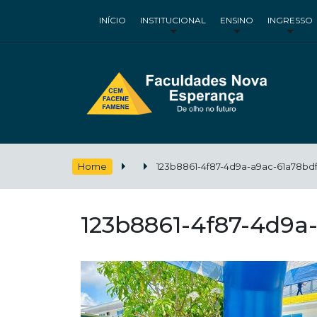
INÍCIO
INSTITUCIONAL
ENSINO
INGRESSO
Home
123b8861-4f87-4d9a-a9ac-61a78bd
123b8861-4f87-4d9a