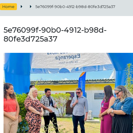
Home
5e76099f-90b0-4912-b98d-80fe3d725a37
5e76099f-90b0-4912-b98d-
80fe3d725a37