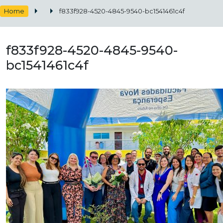
Home
f833f928-4520-4845-9540-bc1541461c4f
f833f928-4520-4845-9540-
bc1541461c4f