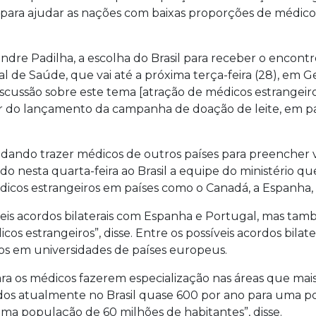
ara ajudar as nações com baixas proporções de médicos 
dre Padilha, a escolha do Brasil para receber o encontro,
 de Saúde, que vai até a próxima terça-feira (28), em G
discussão sobre este tema [atração de médicos estrangeiros
cipar do lançamento da campanha de doação de leite, em
udando trazer médicos de outros países para preencher 
ado nesta quarta-feira ao Brasil a equipe do ministério q
édicos estrangeiros em países como o Canadá, a Espanha, 
veis acordos bilaterais com Espanha e Portugal, mas tam
os estrangeiros”, disse. Entre os possíveis acordos bilater
os em universidades de países europeus.
ara os médicos fazerem especialização nas áreas que mai
ados atualmente no Brasil quase 600 por ano para uma p
 uma população de 60 milhões de habitantes”, disse.