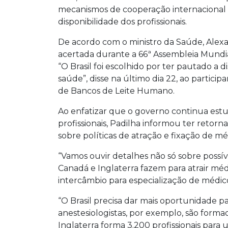
mecanismos de cooperação internacional p
disponibilidade dos profissionais.
De acordo com o ministro da Saúde, Alexan
acertada durante a 66ª Assembleia Mundial
“O Brasil foi escolhido por ter pautado a 
saúde”, disse na último dia 22, ao parti
de Bancos de Leite Humano.
Ao enfatizar que o governo continua est
profissionais, Padilha informou ter retorn
sobre políticas de atração e fixação de m
“Vamos ouvir detalhes não só sobre possí
Canadá e Inglaterra fazem para atrair médic
intercâmbio para especialização de médic
“O Brasil precisa dar mais oportunidade p
anestesiologistas, por exemplo, são form
Inglaterra forma 3.200 profissionais para