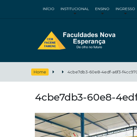
INÍCIO
INSTITUCIONAL
ENSINO
INGRESSO
Home
4cbe7db3-60e8-4edf-a6f3-f4cc97
4cbe7db3-60e8-4edf