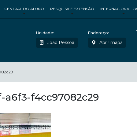
CENTRAL DO ALUNO
PESQUISA E EXTENSÃO
INTERNACIONALIZ
Unidade:
Endereço:
João Pessoa
Abrir mapa
082c29
-a6f3-f4cc97082c29