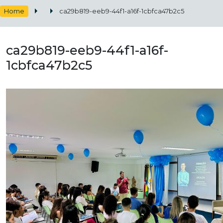
Home
ca29b819-eeb9-44f1-a16f-1cbfca47b2c5
ca29b819-eeb9-44f1-a16f-
1cbfca47b2c5