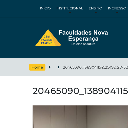
INÍCIO
INSTITUCIONAL
ENSINO
INGRESSO
Home
20465090_1389041154525492_25755
20465090_13890411