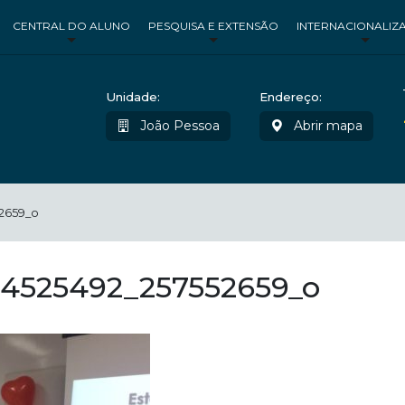
CENTRAL DO ALUNO
PESQUISA E EXTENSÃO
INTERNACIONALIZ
Unidade:
Endereço:
João Pessoa
Abrir mapa
2659_o
54525492_257552659_o