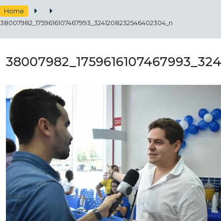
Home
38007982_1759616107467993_3241208232546402304_n
38007982_1759616107467993_32