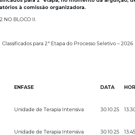
sificados para 2ª etapa, no momento da arguição, 
tórios à comissão organizadora.
2 NO BLOCO II.
Classificados para 2ª Etapa do Processo Seletivo – 2026
ENFASE
DATA
HOR
Unidade de Terapia Intensiva
30.10.25
13:3
Unidade de Terapia Intensiva
30.10.25
13:4