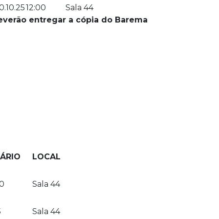
0.10.25
12:00
Sala 44
deverão entregar a cópia do Barema
ÁRIO
LOCAL
0
Sala 44
5
Sala 44