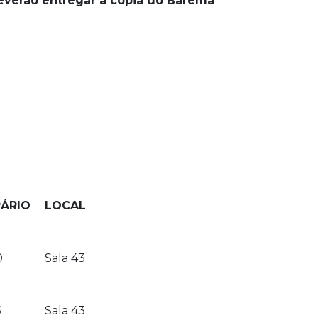
deverão entregar a cópia do Barema
ÁRIO
LOCAL
0
Sala 43
5
Sala 43