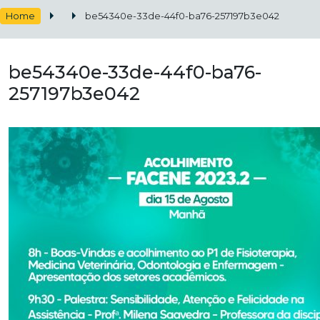
Home
be54340e-33de-44f0-ba76-257197b3e042
be54340e-33de-44f0-ba76-
257197b3e042