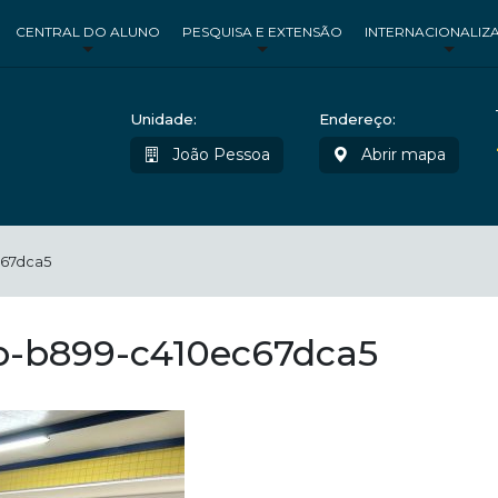
CENTRAL DO ALUNO
PESQUISA E EXTENSÃO
INTERNACIONALIZ
Unidade:
Endereço:
João Pessoa
Abrir mapa
c67dca5
b-b899-c410ec67dca5