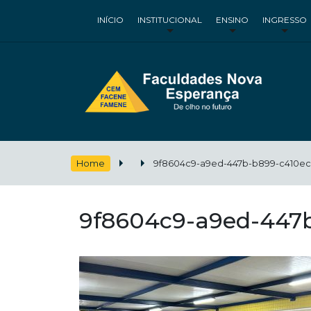
INÍCIO
INSTITUCIONAL
ENSINO
INGRESSO
Home
9f8604c9-a9ed-447b-b899-c410e
9f8604c9-a9ed-447