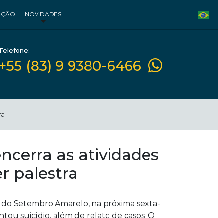
AÇÃO
NOVIDADES
Telefone:
+55 (83) 9 9380-6466
ra
ncerra as atividades
 palestra
is do Setembro Amarelo, na próxima sexta-
tou suicídio, além de relato de casos. O