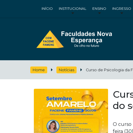
INÍCIO
INSTITUCIONAL
ENSINO
INGRESSO
Home
Notícias
Curso de Psicologia da 
Curs
do 
O curso 
feira (3