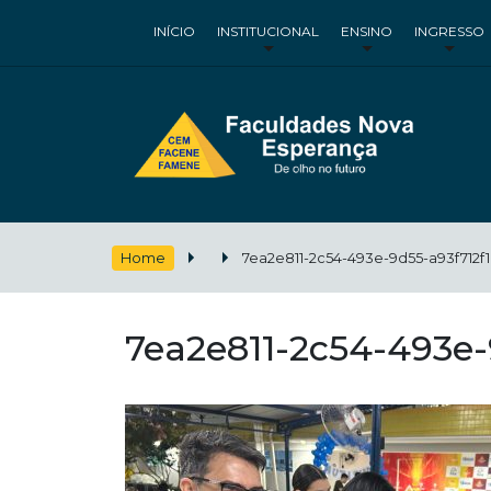
INÍCIO
INSTITUCIONAL
ENSINO
INGRESSO
Home
7ea2e811-2c54-493e-9d55-a93f712f
7ea2e811-2c54-493e-