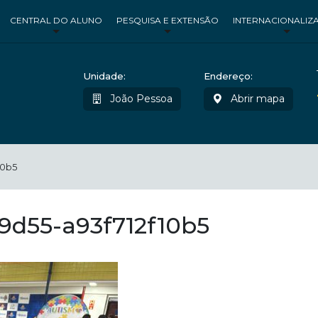
CENTRAL DO ALUNO
PESQUISA E EXTENSÃO
INTERNACIONALIZ
Unidade:
Endereço:
João Pessoa
Abrir mapa
10b5
9d55-a93f712f10b5