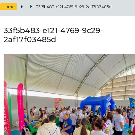
Home
33f5b483-e121-4769-9c29-2af17f03485d
33f5b483-e121-4769-9c29-
2af17f03485d