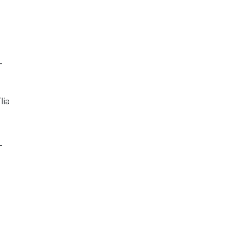
_
lia
_