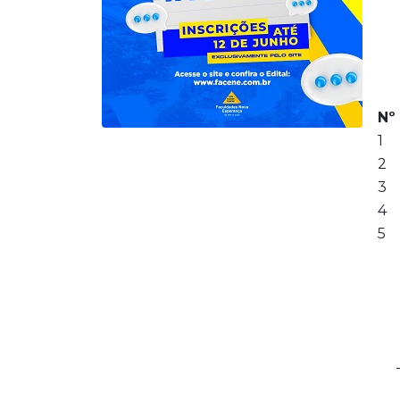
Nº
1
2
3
4
5