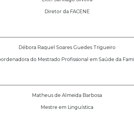
Diretor da FACENE
________________________________________________________
Débora Raquel Soares Guedes Trigueiro
ordenadora do Mestrado Profissional em Saúde da Famí
________________________________________________________
Matheus de Almeida Barbosa
Mestre em Linguística