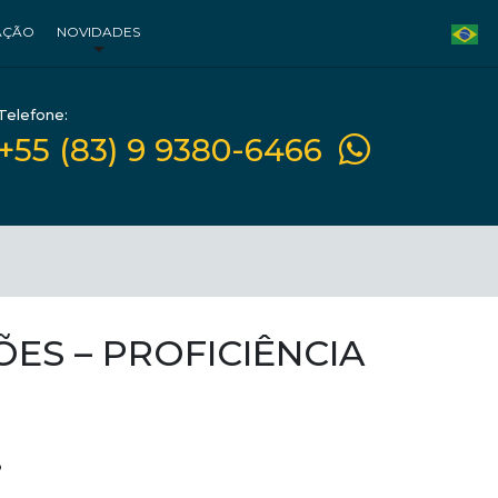
AÇÃO
NOVIDADES
Telefone:
+55 (83) 9 9380-6466
ES – PROFICIÊNCIA
3