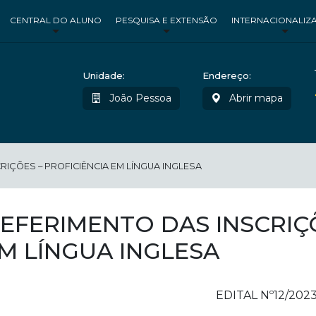
CENTRAL DO ALUNO
PESQUISA E EXTENSÃO
INTERNACIONALIZ
Unidade:
Endereço:
João Pessoa
Abrir mapa
IÇÕES – PROFICIÊNCIA EM LÍNGUA INGLESA
EFERIMENTO DAS INSCRIÇÕ
M LÍNGUA INGLESA
EDITAL Nº12/202