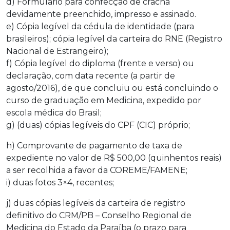
d) Formulário para confecção de crachá
devidamente preenchido, impresso e assinado.
e) Cópia legível da cédula de identidade (para
brasileiros); cópia legível da carteira do RNE (Registro
Nacional de Estrangeiro);
f) Cópia legível do diploma (frente e verso) ou
declaração, com data recente (a partir de
agosto/2016), de que concluiu ou está concluindo o
curso de graduação em Medicina, expedido por
escola médica do Brasil;
g) (duas) cópias legíveis do CPF (CIC) próprio;
h) Comprovante de pagamento de taxa de
expediente no valor de R$ 500,00 (quinhentos reais)
a ser recolhida a favor da COREME/FAMENE;
i) duas fotos 3×4, recentes;
j) duas cópias legíveis da carteira de registro
definitivo do CRM/PB – Conselho Regional de
Medicina do Estado da Paraíba (o prazo para