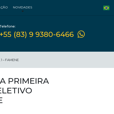
AÇÃO
NOVIDADES
Telefone:
+55 (83) 9 9380-6466
1 – FAMENE
A PRIMEIRA
LETIVO
E