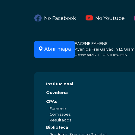
No Facebook
No Youtube
FACENE FAMENE
Abrir mapa
Avenida Frei Galvão, n 12, Gr
Pessoa/PB. CEP:58067-695
Institucional
Ouvidoria
CPAs
Famene
Comissões
Resultados
Biblioteca
Produtos, Serviços e Projetos