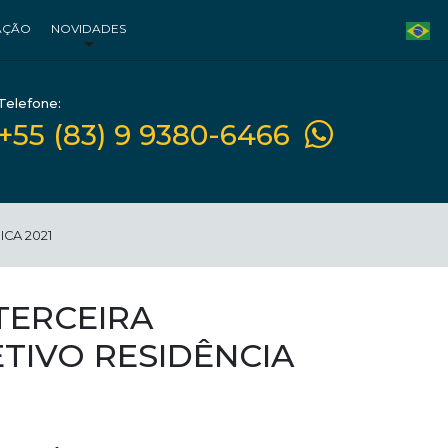
AÇÃO
NOVIDADES
Telefone:
+55 (83) 9 9380-6466
CA 2021
TERCEIRA
TIVO RESIDÊNCIA