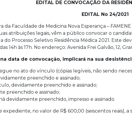
EDITAL DE CONVOCAÇÃO DA RESIDÊN
EDITAL No 24/2021
ora da Faculdade de Medicina Nova Esperança – FAMEN
uas atribuições legais, vêm a público convocar o candi
a do Processo Seletivo Residência Médica 2021. Este d
 das 14h às 17h. No endereço: Avenida Frei Galvão, 12, G
a data de convocação, implicará na sua desistênci
gue no ato do vínculo (cópias legíveis, não sendo necess
devidamente preenchido e assinado;
ulo, devidamente preenchido e assinado;
e preenchido e assinado;
há devidamente preenchido, impresso e assinado.
expediente, no valor de R$ 600,00 (seiscentos reais), 