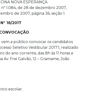
ICINA NOVA ESPERANÇA
 nº 1.084, de 28 de dezembro 2007,
mbro de 2007, página 36, seção 1.
Nº 18/2017
E CONVOCAÇÃO
, vem a público convocar os candidatos
sso Seletivo Vestibular 2017.1, realizado
o do ano corrente, das 8h às 11 horas e
na Av. Frei Galvão, 12 – Gramame, João
ico escolar;