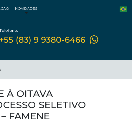
AÇÃO
NOVIDADES
Telefone:
+55 (83) 9 9380-6466
E
E À OITAVA
CESSO SELETIVO
1 – FAMENE