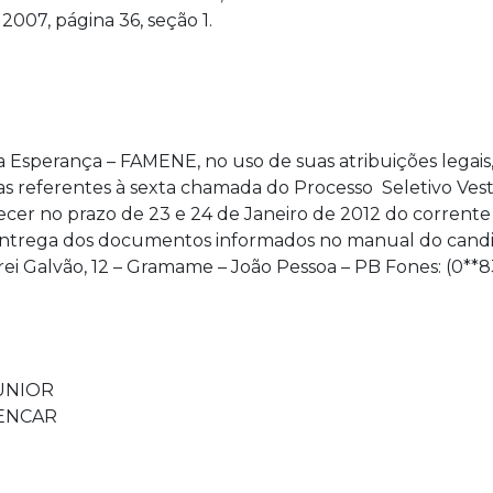
007, página 36, seção 1.
 Esperança – FAMENE, no uso de suas atribuições legais
 referentes à sexta chamada do Processo Seletivo Vestib
r no prazo de 23 e 24 de Janeiro de 2012 do corrente an
 entrega dos documentos informados no manual do candida
rei Galvão, 12 – Gramame – João Pessoa – PB Fones: (0**8
UNIOR
LENCAR