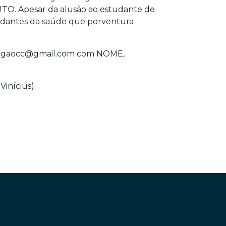
. Apesar da alusão ao estudante de
studantes da saúde que porventura
ra: ligaocc@gmail.com com NOME,
inícius).