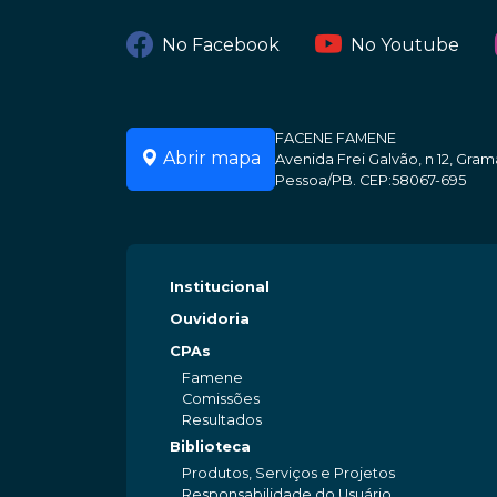
No Facebook
No Youtube
FACENE FAMENE
Abrir mapa
Avenida Frei Galvão, n 12, Gr
Pessoa/PB. CEP:58067-695
Institucional
Ouvidoria
CPAs
Famene
Comissões
Resultados
Biblioteca
Produtos, Serviços e Projetos
Responsabilidade do Usuário