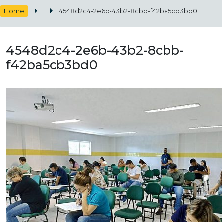
Home
4548d2c4-2e6b-43b2-8cbb-f42ba5cb3bd0
4548d2c4-2e6b-43b2-8cbb-
f42ba5cb3bd0