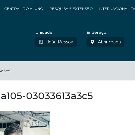
CENTRAL DO ALUNO
PESQUISA E EXTENSÃO
INTERNACIONALIZ
Unidade:
Endereço:
João Pessoa
Abrir mapa
3a3c5
-a105-03033613a3c5