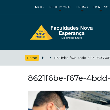
INÍCIO
INSTITUCIONAL
ENSINO
INGRESSO
Home
8621f6be-f67e-4bdd-a105-0303361
8621f6be-f67e-4bdd