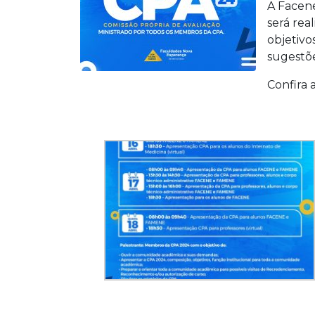
A Facen
será rea
objetivo
sugestõe
Confira 