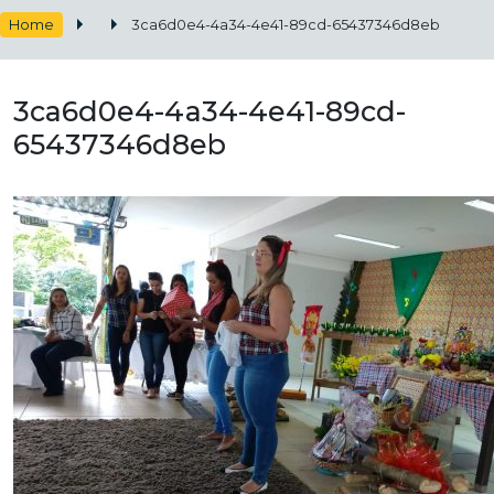
Home
3ca6d0e4-4a34-4e41-89cd-65437346d8eb
3ca6d0e4-4a34-4e41-89cd-
65437346d8eb