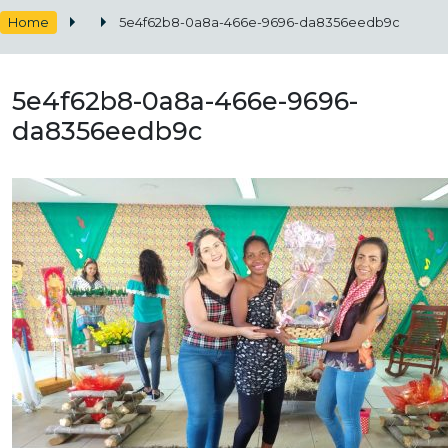
Home
5e4f62b8-0a8a-466e-9696-da8356eedb9c
5e4f62b8-0a8a-466e-9696-
da8356eedb9c