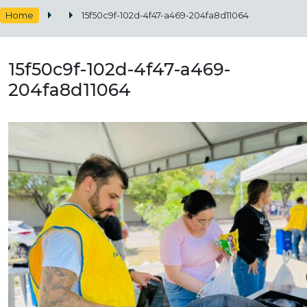
Home
15f50c9f-102d-4f47-a469-204fa8d11064
15f50c9f-102d-4f47-a469-
204fa8d11064