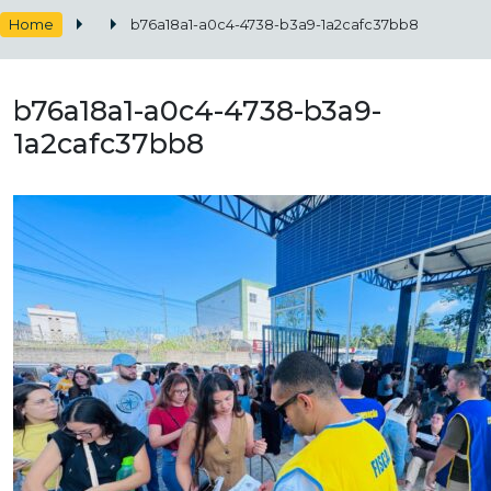
Home
b76a18a1-a0c4-4738-b3a9-1a2cafc37bb8
b76a18a1-a0c4-4738-b3a9-
1a2cafc37bb8