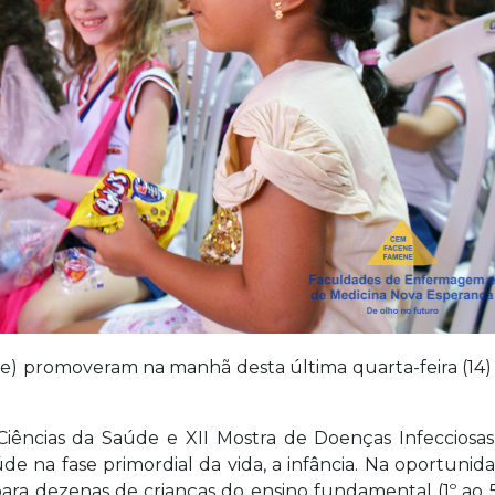
 promoveram na manhã desta última quarta-feira (14) 
Ciências da Saúde e XII Mostra de Doenças Infecciosa
e na fase primordial da vida, a infância. Na oportunid
 dezenas de crianças do ensino fundamental (1º ao 5º a